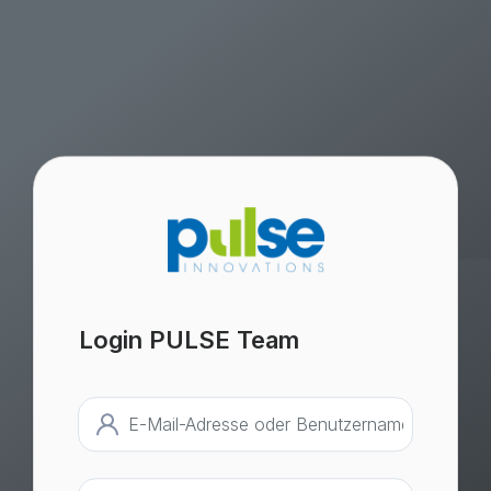
<% #if (!Startup.IsDevelopment) %>
<% #endif %>
Login PULSE Team